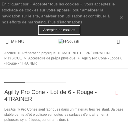
En cliquant sur « Accepter tous les cookies », vous acceptez le
stockage de cookies sur votre appareil pour améliorer la
navigation sur le site, analyser son utilisation et contribuer à
×
nos efforts de marketing.
Plus d'informations
Accepter les cookies
MENU
Accueil
>
Préparation physique
>
MATÉRIEL DE PRÉPARATION
PHYSIQUE
>
Accessoire de prépa physique
>
Agility Pro Cone - Lot de 6
- Rouge - 4TRAINER
Agility Pro Cone - Lot de 6 - Rouge -
4TRAINER
Les Agility Pro Cones sont fabriqués dans un matériau très résistant. Sa base
stable permet d'être utilisée sur toutes les surfaces d'entraînement (
pelouses, synthétiques, ou terrains durs ).