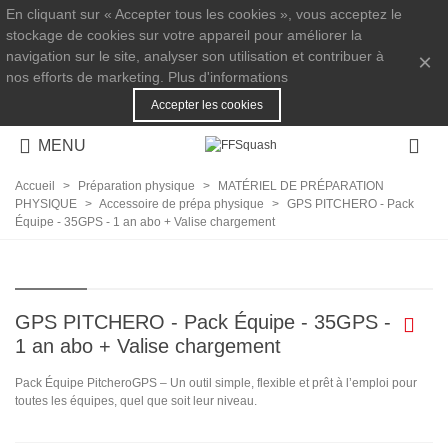
En cliquant sur « Accepter tous les cookies », vous acceptez le
stockage de cookies sur votre appareil pour améliorer la
navigation sur le site, analyser son utilisation et contribuer à
×
nos efforts de marketing.
Plus d'informations
Accepter les cookies
MENU
Accueil
>
Préparation physique
>
MATÉRIEL DE PRÉPARATION
PHYSIQUE
>
Accessoire de prépa physique
>
GPS PITCHERO - Pack
Équipe - 35GPS - 1 an abo + Valise chargement
GPS PITCHERO - Pack Équipe - 35GPS -
1 an abo + Valise chargement
Pack Équipe PitcheroGPS – Un outil simple, flexible et prêt à l’emploi pour
toutes les équipes, quel que soit leur niveau.