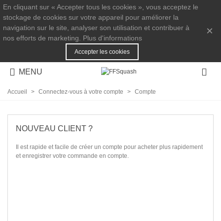
En cliquant sur « Accepter tous les cookies », vous acceptez le
stockage de cookies sur votre appareil pour améliorer la
navigation sur le site, analyser son utilisation et contribuer à
×
nos efforts de marketing.
Plus d'informations
Accepter les cookies
MENU
Accueil
>
Connectez-vous à votre compte
>
Compte
NOUVEAU CLIENT ?
Il est rapide et facile de créer un compte pour acheter plus rapidement
et enregistrer votre commande en compte.