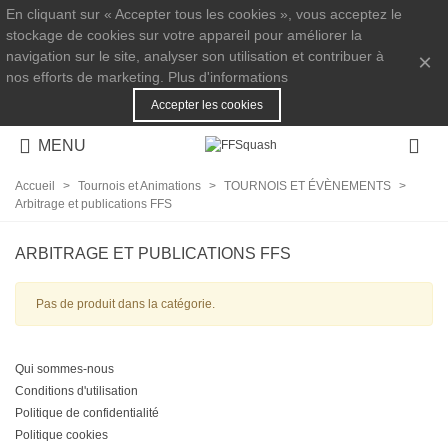
En cliquant sur « Accepter tous les cookies », vous acceptez le
stockage de cookies sur votre appareil pour améliorer la
navigation sur le site, analyser son utilisation et contribuer à
×
nos efforts de marketing.
Plus d'informations
Accepter les cookies
MENU
Accueil
>
Tournois et Animations
>
TOURNOIS ET ÉVÈNEMENTS
>
Arbitrage et publications FFS
ARBITRAGE ET PUBLICATIONS FFS
Pas de produit dans la catégorie.
Qui sommes-nous
Conditions d'utilisation
Politique de confidentialité
Politique cookies