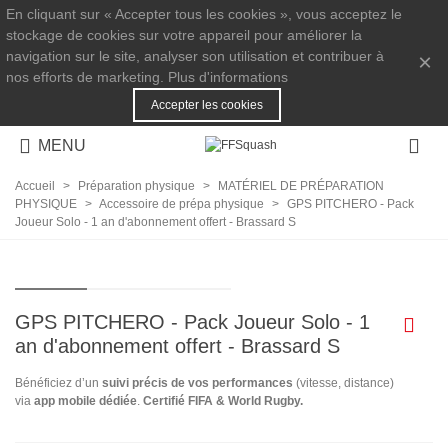
En cliquant sur « Accepter tous les cookies », vous acceptez le
stockage de cookies sur votre appareil pour améliorer la
navigation sur le site, analyser son utilisation et contribuer à
×
nos efforts de marketing.
Plus d'informations
Accepter les cookies
MENU
Accueil
>
Préparation physique
>
MATÉRIEL DE PRÉPARATION
PHYSIQUE
>
Accessoire de prépa physique
>
GPS PITCHERO - Pack
Joueur Solo - 1 an d'abonnement offert - Brassard S
GPS PITCHERO - Pack Joueur Solo - 1
an d'abonnement offert - Brassard S
Bénéficiez d’un
suivi précis de vos performances
(vitesse, distance)
via
app mobile dédiée
.
Certifié FIFA & World Rugby.