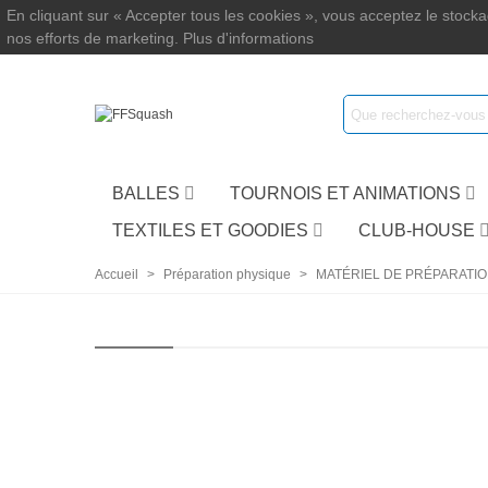
En cliquant sur « Accepter tous les cookies », vous acceptez le stockag
nos efforts de marketing.
Plus d'informations
BALLES
TOURNOIS ET ANIMATIONS
TEXTILES ET GOODIES
CLUB-HOUSE
Accueil
>
Préparation physique
>
MATÉRIEL DE PRÉPARATI