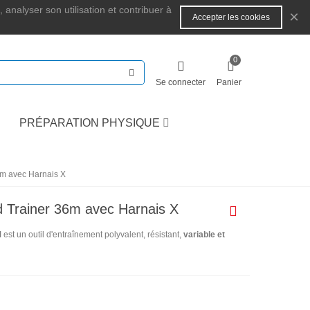
 analyser son utilisation et contribuer à
×
Accepter les cookies
0
Se connecter
Panier
PRÉPARATION PHYSIQUE
m avec Harnais X
Trainer 36m avec Harnais X
M
est un outil d'entraînement polyvalent, résistant,
variable et