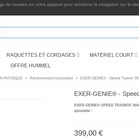
e de cookies sur votre appareil pour améliorer la navigation sur le site,
RAQUETTES ET CORDAGES
MATÉRIEL COURT
OFFRE HUMMEL
ON PHYSIQUE
>
Renforcement musculaire
>
EXER-GENIE® - Speed Trainer 36
EXER-GENIE® - Speed 
EXER-GENIE® SPEED TRAINER 36
ajustable
!
399,00 €