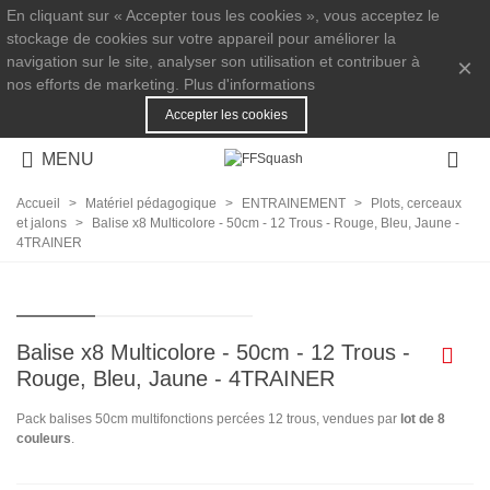
En cliquant sur « Accepter tous les cookies », vous acceptez le
stockage de cookies sur votre appareil pour améliorer la
navigation sur le site, analyser son utilisation et contribuer à
×
nos efforts de marketing.
Plus d'informations
Accepter les cookies
MENU
Accueil
>
Matériel pédagogique
>
ENTRAINEMENT
>
Plots, cerceaux
et jalons
>
Balise x8 Multicolore - 50cm - 12 Trous - Rouge, Bleu, Jaune -
4TRAINER
Balise x8 Multicolore - 50cm - 12 Trous -
Rouge, Bleu, Jaune - 4TRAINER
Pack balises 50cm multifonctions percées 12 trous, vendues par
lot de 8
couleurs
.