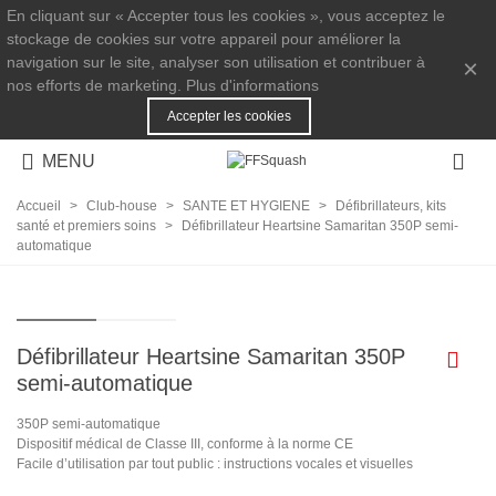
En cliquant sur « Accepter tous les cookies », vous acceptez le
stockage de cookies sur votre appareil pour améliorer la
navigation sur le site, analyser son utilisation et contribuer à
×
nos efforts de marketing.
Plus d'informations
Accepter les cookies
MENU
Accueil
>
Club-house
>
SANTE ET HYGIENE
>
Défibrillateurs, kits
santé et premiers soins
>
Défibrillateur Heartsine Samaritan 350P semi-
automatique
Défibrillateur Heartsine Samaritan 350P
semi-automatique
350P semi-automatique
Dispositif médical de Classe III, conforme à la norme CE
Facile d’utilisation par tout public : instructions vocales et visuelles