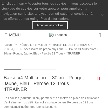
En cliquant sur « Accepter tous les cookies », vous acceptez le
stockage de cookies sur votre appareil pour améliorer la
navigation sur le site, analyser son utilisation et contribuer à
×
nos efforts de marketing.
Plus d'informations
Accepter les cookies
MENU
Accueil
>
Préparation physique
>
MATÉRIEL DE PRÉPARATION
PHYSIQUE
>
Accessoire de prépa physique
>
Balise x4 Multicolore -
30cm - Rouge, Jaune, Bleu - Percée 12 Trous - 4TRAINER
Balise x4 Multicolore - 30cm - Rouge,
Jaune, Bleu - Percée 12 Trous -
4TRAINER
Ces balises (hauteur 30 cm) permettent de mettre en place des situations
d'entraînement ou délimiter votre surface de jeu. Percées de 12 trous
permettant d'insérer des jalons. Lot de 4.