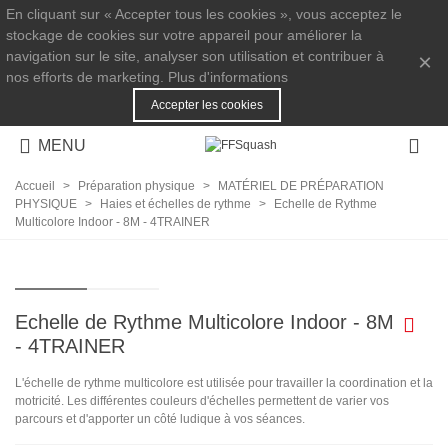
En cliquant sur « Accepter tous les cookies », vous acceptez le
stockage de cookies sur votre appareil pour améliorer la
navigation sur le site, analyser son utilisation et contribuer à
×
nos efforts de marketing.
Plus d'informations
Accepter les cookies
MENU
Accueil
>
Préparation physique
>
MATÉRIEL DE PRÉPARATION
PHYSIQUE
>
Haies et échelles de rythme
>
Echelle de Rythme
Multicolore Indoor - 8M - 4TRAINER
Echelle de Rythme Multicolore Indoor - 8M
- 4TRAINER
L'échelle de rythme multicolore est utilisée pour travailler la coordination et la
motricité. Les différentes couleurs d'échelles permettent de varier vos
parcours et d'apporter un côté ludique à vos séances.