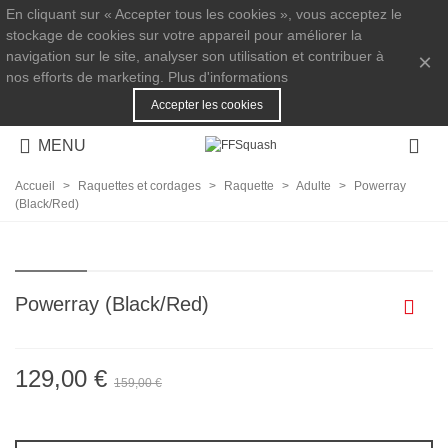
En cliquant sur « Accepter tous les cookies », vous acceptez le
stockage de cookies sur votre appareil pour améliorer la
navigation sur le site, analyser son utilisation et contribuer à
×
nos efforts de marketing.
Plus d'informations
Accepter les cookies
MENU
Accueil
>
Raquettes et cordages
>
Raquette
>
Adulte
>
Powerray
(Black/Red)
Powerray (Black/Red)
129,00 €
159,00 €
-18,87%