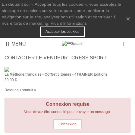
En cliquant sur « Accepter tous les cookies », vous acceptez le
stockage de cookies sur votre appareil pour améliorer la
navigation sur le site, analyser son utilisation et contribuer à
×
nos efforts de marketing.
Plus d'informations
Accepter les cookies
MENU
CONTACTER LE VENDEUR :
CRESS SPORT
La Méthode française - Coffret 3 tomes - 4TRAINER Editions
39,90 €
Retour au produit »
Connexion requise
Vous devez être connecté pour envoyer un message.
Connexion