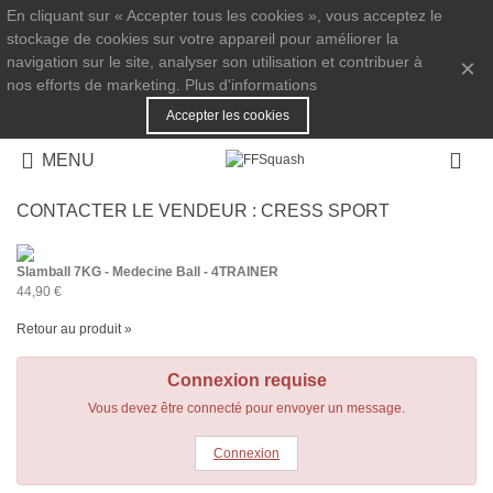
En cliquant sur « Accepter tous les cookies », vous acceptez le
stockage de cookies sur votre appareil pour améliorer la
navigation sur le site, analyser son utilisation et contribuer à
×
nos efforts de marketing.
Plus d'informations
Accepter les cookies
MENU
CONTACTER LE VENDEUR :
CRESS SPORT
Slamball 7KG - Medecine Ball - 4TRAINER
44,90 €
Retour au produit »
Connexion requise
Vous devez être connecté pour envoyer un message.
Connexion