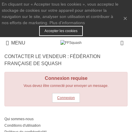
En cliquant sur « Accepter tous les cookies », vous acceptez le
stockage de cookies sur votre appareil pour améliorer la
navigation sur le site, analyser son utilisation et contribuer à
×
nos efforts de marketing.
Plus d'informations
Accepter les cookies
MENU
CONTACTER LE VENDEUR :
FÉDÉRATION
FRANÇAISE DE SQUASH
Connexion requise
Vous devez être connecté pour envoyer un message.
Connexion
Qui sommes-nous
Conditions d'utilisation